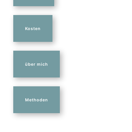
Kosten
über mich
Methoden